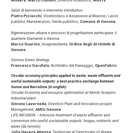
Modera:
Marco Comelli
, Direttore scientifico,
WASTE
Saluti di benvenuto e intervento introduttivo
Pietro Piciocchi
, ViceSindaco e
Assessore al Bilancio, Lavori
pubblici, Manutenzioni, Verde pubblico,
Comune di Genova
Rigenerazione urbana e processi di progettazione partecipata: il
quartiere Diamante a Genova
Marco Guarino
, Vicepresidente,
Ordine degli Architetti di
Genova
Genova Green Strategy
Francesco Garofalo
, Architetto del Paesaggio,
OpenFabric
Circular economy principles applied to waste, waste effluents and
useful sustainable outputs: a best practice exchange between
Genoa and Barcelona (in english)
Circular Economy and resource optimization at Monte Scarpino
Industrial plant
Simone Laverneda
, Direction Plant and Innovation project
Management,
AMIU Genova
LIFE INFUSION – Intensive treatment of waste effluents and
conversion into useful sustainable outputs: biogas, nutrients and
water (da remoto)
Julia Hereza Atienza
, Technician at Directorate of Waste