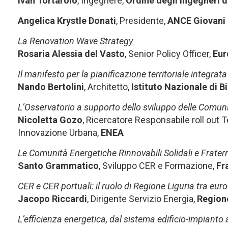
Ivan Tortarolo
,
Ingegnere,
Ordine degli Ingegneri 
Angelica Krystle Donati
, Presidente,
ANCE Giovani
La Renovation Wave Strategy
Rosaria Alessia del Vasto
, Senior Policy Officer,
Eur
Il manifesto per la pianificazione territoriale integrata
Nando Bertolini
, Architetto,
Istituto Nazionale di 
L’Osservatorio a supporto dello sviluppo delle Comuni
Nicoletta Gozo
, Ricercatore Responsabile roll out 
Innovazione Urbana,
ENEA
Le Comunità Energetiche Rinnovabili Solidali e Frater
Santo Grammatico
, Sviluppo CER e Formazione,
Fr
CER e CER portuali: il ruolo di Regione Liguria tra eur
Jacopo Riccardi
, Dirigente Servizio Energia,
Regione
L’efficienza energetica, dal sistema edificio-impianto