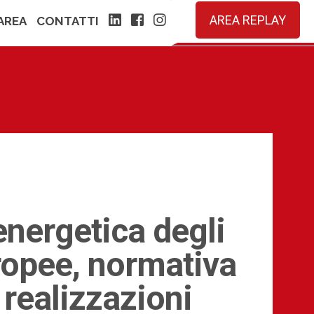
AREA REPLAY
linkedin
facebook
instagram
AREA
CONTATTI
energetica degli
uropee, normativa
 realizzazioni